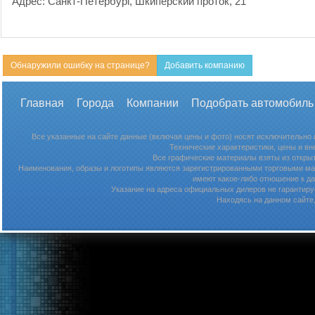
Адрес: Санкт-Петербург, Шкиперский проток, 21
Обнаружили ошибку на странице?
Добавить компанию
Главная
Города
Компании
Подобрать автомобиль
Все указанные на сайте данные (включая цены и фото) носят исключительно
Технические характеристики, цены и в
Все графические материалы взяты из откры
Наименования, образы и логотипы являются зарегистрированными торговыми мар
имеют какое-либо отношение к д
Указание на адреса официальных дилеров не гарантируе
Находясь на данном сайте