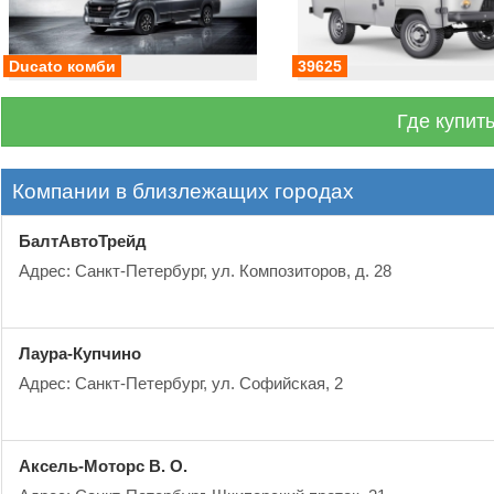
Ducato комби
39625
Где купит
Компании в близлежащих городах
БалтАвтоТрейд
Адрес: Санкт-Петербург, ул. Композиторов, д. 28
Лаура-Купчино
Адрес: Санкт-Петербург, ул. Софийская, 2
Аксель-Моторс В. О.