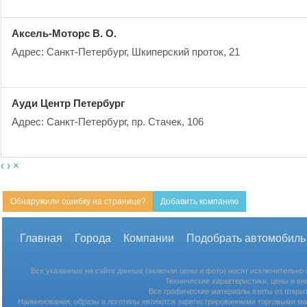
Аксель-Моторс В. О.
Адрес: Санкт-Петербург, Шкиперский проток, 21
Ауди Центр Петербург
Адрес: Санкт-Петербург, пр. Стачек, 106
‹
›
×
Обнаружили ошибку на странице?
Добавить компанию
Главная
Города
Компании
Подобрать автомобиль
Все указанные на сайте данные (включая цены и фото) носят исключительно
Технические характеристики, цены и в
Все графические материалы взяты из откры
Наименования, образы и логотипы являются зарегистрированными торговыми мар